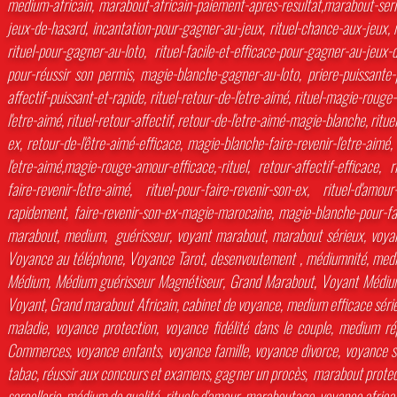
medium-africain, marabout-africain-paiement-apres-resultat,marabout-ser
jeux-de-hasard, incantation-pour-gagner-au-jeux, rituel-chance-aux-jeux
rituel-pour-gagner-au-loto, rituel-facile-et-efficace-pour-gagner-au-jeux-
pour-réussir son permis, magie-blanche-gagner-au-loto, priere-puissante-p
affectif-puissant-et-rapide, rituel-retour-de-l'etre-aimé, rituel-magie-rouge
l'etre-aimé, rituel-retour-affectif, retour-de-l'etre-aimé-magie-blanche, ritue
ex, retour-de-l'être-aimé-efficace, magie-blanche-faire-revenir-l'etre-aim
l'etre-aimé,magie-rouge-amour-efficace,-rituel, retour-affectif-efficace,
faire-revenir-l'etre-aimé, rituel-pour-faire-revenir-son-ex, rituel-d'am
rapidement, faire-revenir-son-ex-magie-marocaine, magie-blanche-pour-fai
marabout, medium, guérisseur, voyant marabout, marabout sérieux, voyant 
Voyance au téléphone, Voyance Tarot, desenvoutement , médiumnité, mediu
Médium, Médium guérisseur Magnétiseur, Grand Marabout, Voyant Médium,
Voyant, Grand marabout Africain, cabinet de voyance, medium efficace séri
maladie, voyance protection, voyance fidélité dans le couple, medium ré
Commerces, voyance enfants, voyance famille, voyance divorce, voyance sé
tabac, réussir aux concours et examens, gagner un procès, marabout protect
sorcellerie, médium de qualité, rituels d'amour, maraboutage, voyance africa